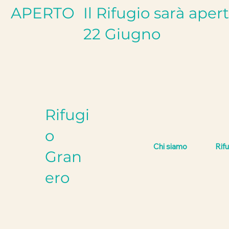
APERTO
Il Rifugio sarà aper
22 Giugno
Rifugi
o
Chi siamo
Rif
Gran
ero