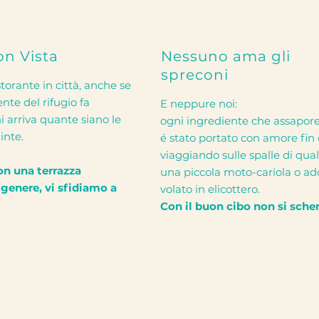
on Vista
Nessuno ama gli
spreconi
torante in città, anche se
ente del rifugio fa
E neppure noi:
i arriva quante siano le
ogni ingrediente che assapore
inte.
é stato portato con amore fin
viaggiando sulle spalle di qua
con una terrazza
una piccola moto-cariola o add
genere, vi sfidiamo a
volato in elicottero.
Con il buon cibo non si scher