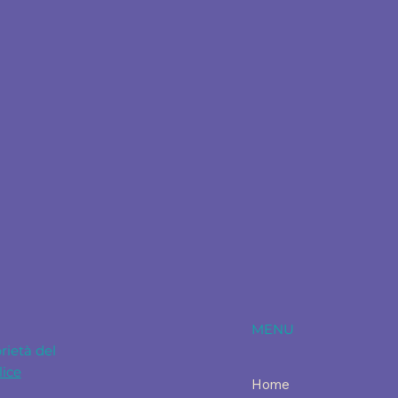
MENU
prietà del
lice
Home