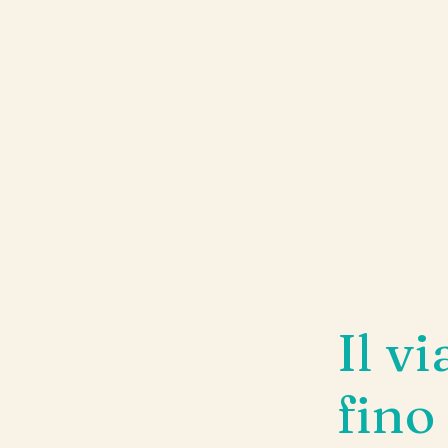
Il v
fino