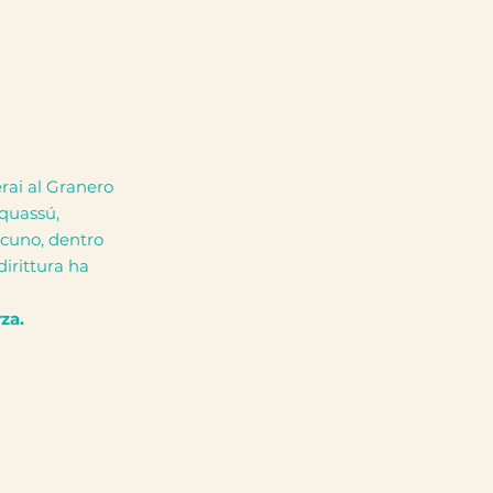
rai al Granero
 quassú,
lcuno, dentro
irittura ha
za.