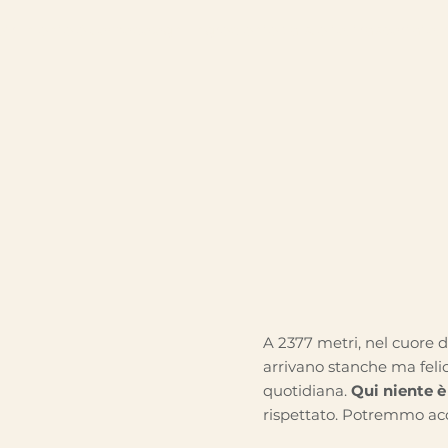
tri niente è comodo:
ogni ingrediente va scelto, trasportato, 
A 2377 metri, nel cuore d
arrivano stanche ma felic
quotidiana.
Qui niente 
rispettato. Potremmo acc