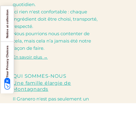
quotidien.
Ici rien n'est confortable : chaque
Notice at collection
ingrédient doit être choisi, transporté,
respecté.
Nous pourrions nous contenter de
cela, mais cela n’a jamais été notre
façon de faire.
Your Privacy Choices
En savoir plus →
QUI SOMMES-NOUS
Une famille élargie de
Montagnards
Il Granero n'est pas seulement un
refuge: c'est notre création
quotidienne, faite de gestes simples,
de soins artisanaux et de beaucoup
de passion.
Chaque été, nous mettons nos